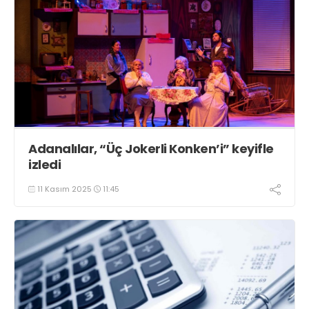
Adanalılar, “Üç Jokerli Konken’i” keyifle
izledi
11 Kasım 2025
11:45