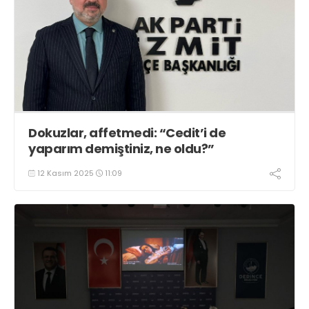
Dokuzlar, affetmedi: “Cedit’i de
yaparım demiştiniz, ne oldu?”
12 Kasım 2025
11:09