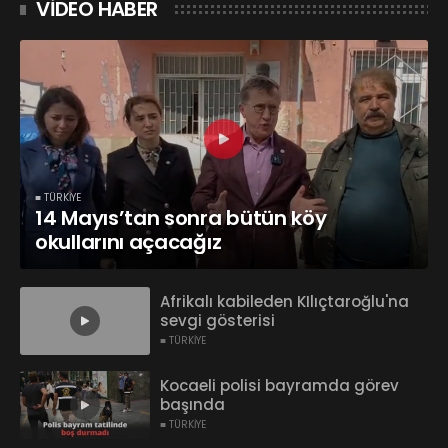
VİDEO HABER
■ TÜRKİYE
14 Mayıs’tan sonra bütün köy
okullarını açacağız
Afrikalı kabileden KIlıçtaroğlu'na
sevgi gösterisi
■ TÜRKİYE
Kocaeli polisi bayramda görev
başında
■ TÜRKİYE