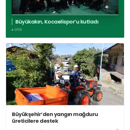
Büyükakın, Kocaelispor’u kutladı
■ SPOR
Büyükşehir’den yangın mağduru
üreticilere destek