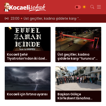
ARCIYORLAR
23:00
Üst geçitler, kadına şiddete karşı “turuncu” renkle aydınlatıldı;
12:39
Kocaeli i
Gündem
Siyaset
Asayiş
Ekonomi
Kocaeli Şehir
Üst geçitler, kadına
Sağlık
Tiyatroları’ndan iki özel
şiddete karşı “turuncu”
oyun
renkle aydınlatıldı;
Magazin
Spor
Diğer
Teknoloji
Kocaeli için fırtına uyarısı
Başkan Gökçe
Körfezkent Esnafına
Kültür-Sanat
Konuk Oldu
Web TV
Galeri
Yazarlar