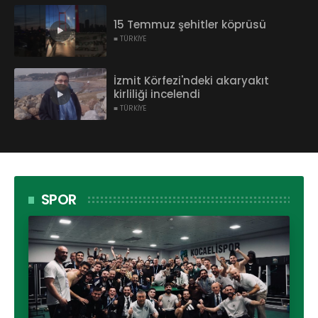
15 Temmuz şehitler köprüsü
■ TÜRKİYE
İzmit Körfezi'ndeki akaryakıt
kirliliği incelendi
■ TÜRKİYE
SPOR