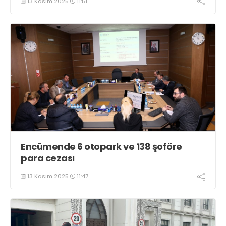
13 Kasım 2025
11:51
Encümende 6 otopark ve 138 şoföre
para cezası
13 Kasım 2025
11:47